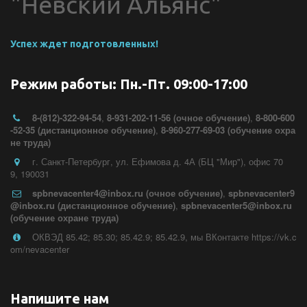
"Невский Альянс"
Успех ждет подготовленных!
Режим работы: Пн.-Пт. 09:00-17:00
8-(812)-322-94-54
,
8-931-202-11-56 (очное обучение)
,
8-800-600
-52-35 (дистанционное обучение)
,
8-960-277-69-03 (обучение охра
не труда)
г. Санкт-Петербург
,
ул. Ефимова д. 4А (БЦ "Мир")
,
офис 70
9
,
190031
spbnevacenter4@inbox.ru (очное обучение)
,
spbnevacenter9
@inbox.ru (дистанционное обучение)
,
spbnevacenter5@inbox.ru
(обучение охране труда)
ОКВЭД 85.42; 85.30; 85.42.9; 85.42.9
,
мы ВКонтакте https://vk.c
om/nevacenter
Напишите нам