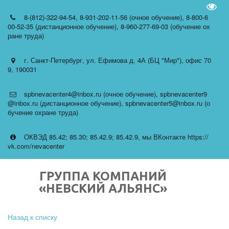
Пере
8-(812)-322-94-54
,
8-931-202-11-56 (очное обучение)
,
8-800-6
00-52-35 (дистанционное обучение)
,
8-960-277-69-03 (обучение ох
ране труда)
г. Санкт-Петербург
,
ул. Ефимова д. 4А (БЦ "Мир")
,
офис 70
9
,
190031
spbnevacenter4@inbox.ru (очное обучение)
,
spbnevacenter9
@inbox.ru (дистанционное обучение)
,
spbnevacenter5@inbox.ru (о
бучение охране труда)
ОКВЭД 85.42; 85.30; 85.42.9; 85.42.9
,
мы ВКонтакте https://
vk.com/nevacenter
ГРУППА КОМПАНИЙ
«НЕВСКИЙ АЛЬЯНС»
Назад к списку