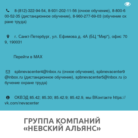
Пере
8-(812)-322-94-54
,
8-931-202-11-56 (очное обучение)
,
8-800-6
00-52-35 (дистанционное обучение)
,
8-960-277-69-03 (обучение ох
ране труда)
г. Санкт-Петербург
,
ул. Ефимова д. 4А (БЦ "Мир")
,
офис 70
9
,
190031
Перейти в MAX
spbnevacenter4@inbox.ru (очное обучение)
,
spbnevacenter9
@inbox.ru (дистанционное обучение)
,
spbnevacenter5@inbox.ru (о
бучение охране труда)
ОКВЭД 85.42; 85.30; 85.42.9; 85.42.9
,
мы ВКонтакте https://
vk.com/nevacenter
ГРУППА КОМПАНИЙ
«НЕВСКИЙ АЛЬЯНС»