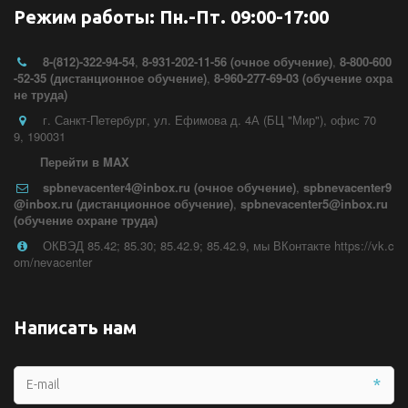
Режим работы: Пн.-Пт. 09:00-17:00
8-(812)-322-94-54
,
8-931-202-11-56 (очное обучение)
,
8-800-600
-52-35 (дистанционное обучение)
,
8-960-277-69-03 (обучение охра
не труда)
г. Санкт-Петербург
,
ул. Ефимова д. 4А (БЦ "Мир")
,
офис 70
9
,
190031
Перейти в MAX
spbnevacenter4@inbox.ru (очное обучение)
,
spbnevacenter9
@inbox.ru (дистанционное обучение)
,
spbnevacenter5@inbox.ru
(обучение охране труда)
ОКВЭД 85.42; 85.30; 85.42.9; 85.42.9
,
мы ВКонтакте https://vk.c
om/nevacenter
Написать нам
*