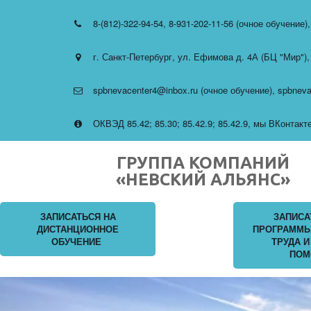
8-(812)-322-94-54
,
8-931-202-11-56 (очное обучение)
г. Санкт-Петербург
,
ул. Ефимова д. 4А (БЦ "Мир")
spbnevacenter4@inbox.ru (очное обучение)
,
spbneva
ОКВЭД 85.42; 85.30; 85.42.9; 85.42.9
,
мы ВКонтакте 
ГРУППА КОМПАНИЙ
«НЕВСКИЙ АЛЬЯНС»
ЗАПИСАТЬСЯ НА
ЗАПИСА
ДИСТАНЦИОННОЕ
ПРОГРАММЫ
ОБУЧЕНИЕ
ТРУДА И
ПОМ