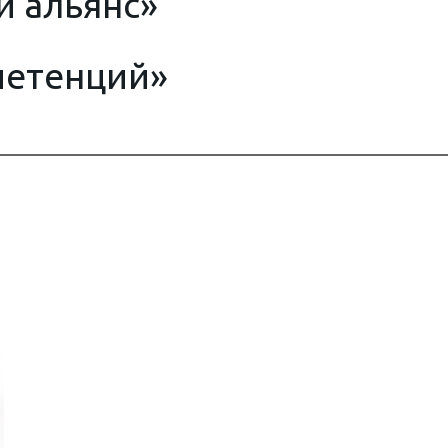
й альянс
»
петенций»
лучил
е
и