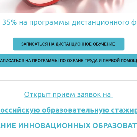
ном обучении
т 35% на программы дистанционного ф
шем Центре.
ЗАПИСАТЬСЯ НА ДИСТАНЦИОННОЕ ОБУЧЕНИЕ
АПИСАТЬСЯ НА ПРОГРАММЫ ПО ОХРАНЕ ТРУДА И ПЕРВОЙ ПОМО
Открыт прием заявок на 
российскую образовательную стажи
АНИЕ ИННОВАЦИОННЫХ ОБРАЗОВА