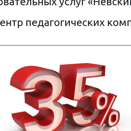
овательных услуг 
«
Невски
ентр педагогических ком
07.04.2026 ООО "Невский ЦПК" по
разрешение на осуществлени
образовательной деятельност
"СКОЛКОВО"