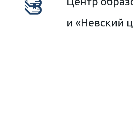
Центр образ
и 
«Невский ц