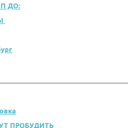
П ДО:
Ы 
бург
ровка
ГУТ ПРОБУДИТЬ 