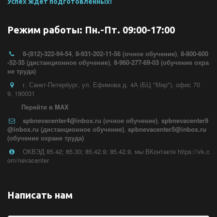
Успех ждет подготовленных!
Режим работы: Пн.-Пт. 09:00-17:00
8-(812)-322-94-54
,
8-931-202-11-56 (очное обучение)
,
8-800-600
-52-35 (дистанционное обучение)
,
8-960-277-69-03 (обучение охра
не труда)
г. Санкт-Петербург
,
ул. Ефимова д. 4А (БЦ "Мир")
,
офис 70
9
,
190031
Перейти в MAX
spbnevacenter4@inbox.ru (очное обучение)
,
spbnevacenter9
@inbox.ru (дистанционное обучение)
,
spbnevacenter5@inbox.ru
(обучение охране труда)
ОКВЭД 85.42; 85.30; 85.42.9; 85.42.9
,
мы ВКонтакте https://vk.c
om/nevacenter
Написать нам