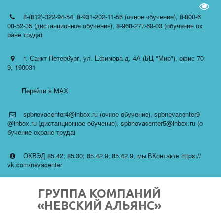
Пере
8-(812)-322-94-54
,
8-931-202-11-56 (очное обучение)
,
8-800-6
00-52-35 (дистанционное обучение)
,
8-960-277-69-03 (обучение ох
ране труда)
г. Санкт-Петербург
,
ул. Ефимова д. 4А (БЦ "Мир")
,
офис 70
9
,
190031
Перейти в MAX
spbnevacenter4@inbox.ru (очное обучение)
,
spbnevacenter9
@inbox.ru (дистанционное обучение)
,
spbnevacenter5@inbox.ru (о
бучение охране труда)
ОКВЭД 85.42; 85.30; 85.42.9; 85.42.9
,
мы ВКонтакте https://
vk.com/nevacenter
ГРУППА КОМПАНИЙ
«НЕВСКИЙ АЛЬЯНС»