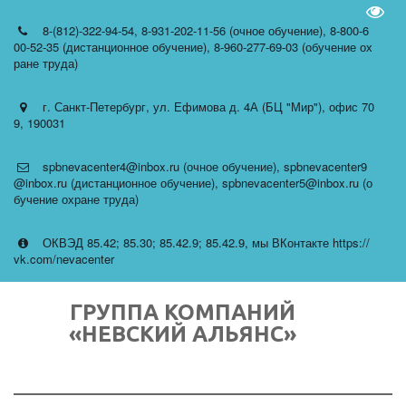
Пере
8-(812)-322-94-54
,
8-931-202-11-56 (очное обучение)
,
8-800-6
00-52-35 (дистанционное обучение)
,
8-960-277-69-03 (обучение ох
ране труда)
г. Санкт-Петербург
,
ул. Ефимова д. 4А (БЦ "Мир")
,
офис 70
9
,
190031
spbnevacenter4@inbox.ru (очное обучение)
,
spbnevacenter9
@inbox.ru (дистанционное обучение)
,
spbnevacenter5@inbox.ru (о
бучение охране труда)
ОКВЭД 85.42; 85.30; 85.42.9; 85.42.9
,
мы ВКонтакте https://
vk.com/nevacenter
ГРУППА КОМПАНИЙ
«НЕВСКИЙ АЛЬЯНС»