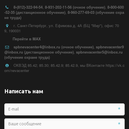
8-(812)-322-94-54
,
8-931-202-11-56 (очное обучение)
,
8-800-600
-52-35 (дистанционное обучение)
,
8-960-277-69-03 (обучение охра
не труда)
г. Санкт-Петербург
,
ул. Ефимова д. 4А (БЦ "Мир")
,
офис 70
9
,
190031
Перейти в MAX
spbnevacenter4@inbox.ru (очное обучение)
,
spbnevacenter9
@inbox.ru (дистанционное обучение)
,
spbnevacenter5@inbox.ru
(обучение охране труда)
ОКВЭД 85.42; 85.30; 85.42.9; 85.42.9
,
мы ВКонтакте https://vk.c
om/nevacenter
Написать нам
*
*