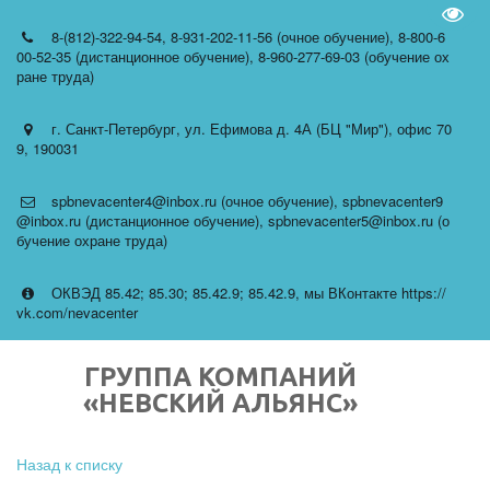
Пере
8-(812)-322-94-54
,
8-931-202-11-56 (очное обучение)
,
8-800-6
00-52-35 (дистанционное обучение)
,
8-960-277-69-03 (обучение ох
ране труда)
г. Санкт-Петербург
,
ул. Ефимова д. 4А (БЦ "Мир")
,
офис 70
9
,
190031
spbnevacenter4@inbox.ru (очное обучение)
,
spbnevacenter9
@inbox.ru (дистанционное обучение)
,
spbnevacenter5@inbox.ru (о
бучение охране труда)
ОКВЭД 85.42; 85.30; 85.42.9; 85.42.9
,
мы ВКонтакте https://
vk.com/nevacenter
ГРУППА КОМПАНИЙ
«НЕВСКИЙ АЛЬЯНС»
Назад к списку