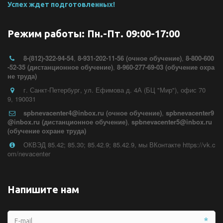
Успех ждет подготовленных!
Режим работы: Пн.-Пт. 09:00-17:00
8-(812)-322-94-54
,
8-931-202-11-56 (очное обучение)
,
8-800-600
-52-35 (дистанционное обучение)
,
8-960-277-69-03 (обучение охра
не труда)
г. Санкт-Петербург
,
ул. Ефимова д. 4А (БЦ "Мир")
,
офис 70
9
,
190031
spbnevacenter4@inbox.ru (очное обучение)
,
spbnevacenter9
@inbox.ru (дистанционное обучение)
,
spbnevacenter5@inbox.ru
(обучение охране труда)
ОКВЭД 85.42; 85.30; 85.42.9; 85.42.9
,
мы ВКонтакте https://vk.c
om/nevacenter
Напишите нам
*