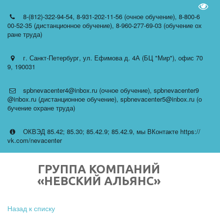
Пере
8-(812)-322-94-54
,
8-931-202-11-56 (очное обучение)
,
8-800-6
00-52-35 (дистанционное обучение)
,
8-960-277-69-03 (обучение ох
ране труда)
г. Санкт-Петербург
,
ул. Ефимова д. 4А (БЦ "Мир")
,
офис 70
9
,
190031
spbnevacenter4@inbox.ru (очное обучение)
,
spbnevacenter9
@inbox.ru (дистанционное обучение)
,
spbnevacenter5@inbox.ru (о
бучение охране труда)
ОКВЭД 85.42; 85.30; 85.42.9; 85.42.9
,
мы ВКонтакте https://
vk.com/nevacenter
ГРУППА КОМПАНИЙ
«НЕВСКИЙ АЛЬЯНС»
Назад к списку