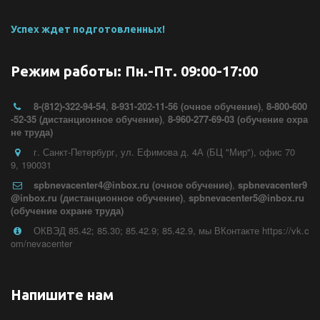
Успех ждет подготовленных!
Режим работы: Пн.-Пт. 09:00-17:00
8-(812)-322-94-54
,
8-931-202-11-56 (очное обучение)
,
8-800-600
-52-35 (дистанционное обучение)
,
8-960-277-69-03 (обучение охра
не труда)
г. Санкт-Петербург
,
ул. Ефимова д. 4А (БЦ "Мир")
,
офис 70
9
,
190031
spbnevacenter4@inbox.ru (очное обучение)
,
spbnevacenter9
@inbox.ru (дистанционное обучение)
,
spbnevacenter5@inbox.ru
(обучение охране труда)
ОКВЭД 85.42; 85.30; 85.42.9; 85.42.9
,
мы ВКонтакте https://vk.c
om/nevacenter
Напишите нам