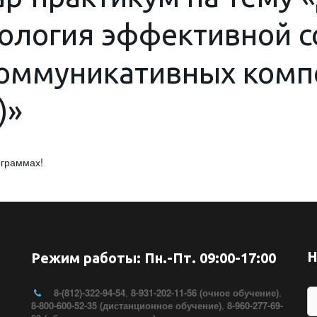
нология эффективной 
оммуникативных комп
)»
ограммах!
Н
Режим работы: Пн.-Пт. 09:00-17:00
8-(812)-322-94-54
,
8-931-202-11-56 (очное обучение)
,
8-800-600-52-35 (дистанционное обучение)
,
8-960-277-69-