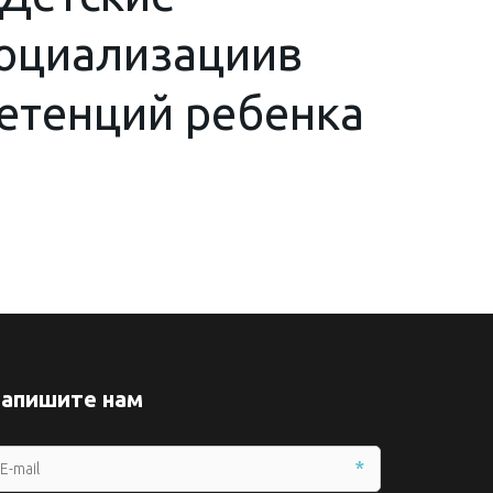
социализациив
етенций ребенка
апишите нам
*