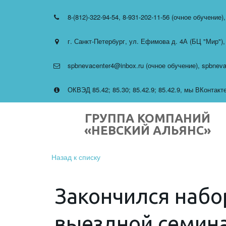
8-(812)-322-94-54
,
8-931-202-11-56 (очное обучение)
г. Санкт-Петербург
,
ул. Ефимова д. 4А (БЦ "Мир")
spbnevacenter4@inbox.ru (очное обучение)
,
spbneva
ОКВЭД 85.42; 85.30; 85.42.9; 85.42.9
,
мы ВКонтакте 
ГРУППА КОМПАНИЙ
«НЕВСКИЙ АЛЬЯНС»
Назад к списку
Закончился набор
выездной семина