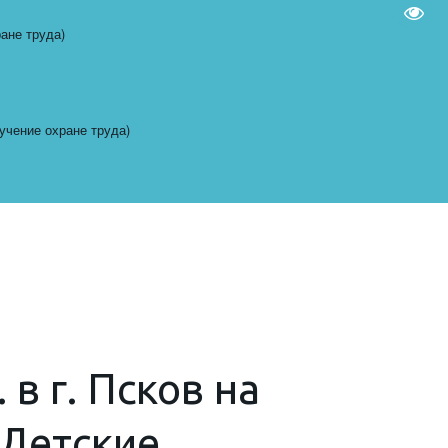
Пере
ране труда)
бучение охране труда)
в г. Псков на
«Детские