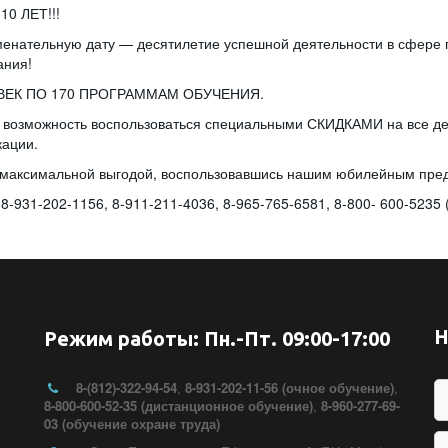
0 ЛЕТ!!!
менательную дату — десятилетие успешной деятельности в сфере
ания!
ОВЕК ПО 170 ПРОГРАММАМ ОБУЧЕНИЯ.
ную возможность воспользоваться специальными СКИДКАМИ на в
кации.
 с максимальной выгодой, воспользовавшись нашим юбилейным пр
1-202-1156, 8-911-211-4036, 8-965-765-6581, 8-800- 600-5235 (
Н
Режим работы: Пн.-Пт. 09:00-17:00
8-(812)-322-94-54
,
8-931-202-11-56 (очное обучение)
,
8-800-600-52-35 (дистанционное обучение)
,
8-960-277-69-
03 (обучение охране труда)