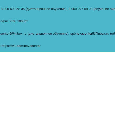
,
8-800-600-52-35 (дистанционное обучение)
,
8-960-277-69-03 (обучение ох
,
офис 709
,
190031
center9@inbox.ru (дистанционное обучение)
,
spbnevacenter5@inbox.ru (о
https://vk.com/nevacenter