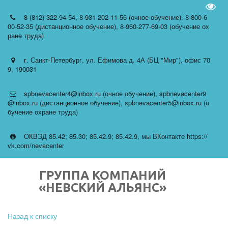
Пере
8-(812)-322-94-54
,
8-931-202-11-56 (очное обучение)
,
8-800-6
00-52-35 (дистанционное обучение)
,
8-960-277-69-03 (обучение ох
ране труда)
г. Санкт-Петербург
,
ул. Ефимова д. 4А (БЦ "Мир")
,
офис 70
9
,
190031
spbnevacenter4@inbox.ru (очное обучение)
,
spbnevacenter9
@inbox.ru (дистанционное обучение)
,
spbnevacenter5@inbox.ru (о
бучение охране труда)
ОКВЭД 85.42; 85.30; 85.42.9; 85.42.9
,
мы ВКонтакте https://
vk.com/nevacenter
ГРУППА КОМПАНИЙ
«НЕВСКИЙ АЛЬЯНС»
Назад к списку