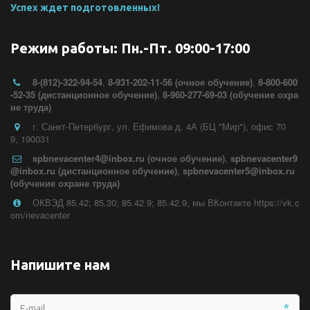
Успех ждет подготовленных!
Режим работы: Пн.-Пт. 09:00-17:00
8-(812)-322-94-54
,
8-931-202-11-56 (очное обучение)
,
8-800-600
-52-35 (дистанционное обучение)
,
8-960-277-69-03 (обучение охра
не труда)
г. Санкт-Петербург
,
ул. Ефимова д. 4А (БЦ "Мир")
,
офис 70
9
,
190031
spbnevacenter4@inbox.ru (очное обучение)
,
spbnevacenter9
@inbox.ru (дистанционное обучение)
,
spbnevacenter5@inbox.ru
(обучение охране труда)
ОКВЭД 85.42; 85.30; 85.42.9; 85.42.9
,
мы ВКонтакте https://vk.c
om/nevacenter
Напишите нам
*