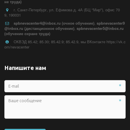
не труда)
г. Санкт-Петербург
,
ул. Ефимова д. 4А (БЦ "Мир")
,
офис 70
9
,
190031
spbnevacenter4@inbox.ru (очное обучение)
,
spbnevacenter9
@inbox.ru (дистанционное обучение)
,
spbnevacenter5@inbox.ru
(обучение охране труда)
ОКВЭД 85.42; 85.30; 85.42.9; 85.42.9
,
мы ВКонтакте https://vk.c
om/nevacenter
Напишите нам
*
*