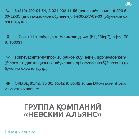
Пере
8-(812)-322-94-54
,
8-931-202-11-56 (очное обучение)
,
8-800-6
00-52-35 (дистанционное обучение)
,
8-960-277-69-03 (обучение ох
ране труда)
г. Санкт-Петербург
,
ул. Ефимова д. 4А (БЦ "Мир")
,
офис 70
9
,
190031
spbnevacenter4@inbox.ru (очное обучение)
,
spbnevacenter9
@inbox.ru (дистанционное обучение)
,
spbnevacenter5@inbox.ru (о
бучение охране труда)
ОКВЭД 85.42; 85.30; 85.42.9; 85.42.9
,
мы ВКонтакте https://
vk.com/nevacenter
ГРУППА КОМПАНИЙ
«НЕВСКИЙ АЛЬЯНС»
Назад к списку