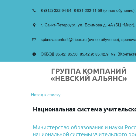
8-(812)-322-94-54
,
8-931-202-11-56 (очное обучение)
г. Санкт-Петербург
,
ул. Ефимова д. 4А (БЦ "Мир")
spbnevacenter4@inbox.ru (очное обучение)
,
spbneva
ОКВЭД 85.42; 85.30; 85.42.9; 85.42.9
,
мы ВКонтакте 
ГРУППА КОМПАНИЙ
«НЕВСКИЙ АЛЬЯНС»
Назад к списку
Национальная система учительск
Министерство образования и науки Ро
национальной системы учительского ро