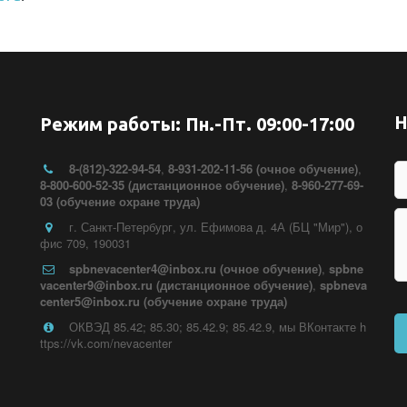
Н
Режим работы: Пн.-Пт. 09:00-17:00
8-(812)-322-94-54
,
8-931-202-11-56 (очное обучение)
,
8-800-600-52-35 (дистанционное обучение)
,
8-960-277-69-
03 (обучение охране труда)
г. Санкт-Петербург
,
ул. Ефимова д. 4А (БЦ "Мир")
,
о
фис 709
,
190031
spbnevacenter4@inbox.ru (очное обучение)
,
spbne
vacenter9@inbox.ru (дистанционное обучение)
,
spbneva
center5@inbox.ru (обучение охране труда)
ОКВЭД 85.42; 85.30; 85.42.9; 85.42.9
,
мы ВКонтакте h
ttps://vk.com/nevacenter