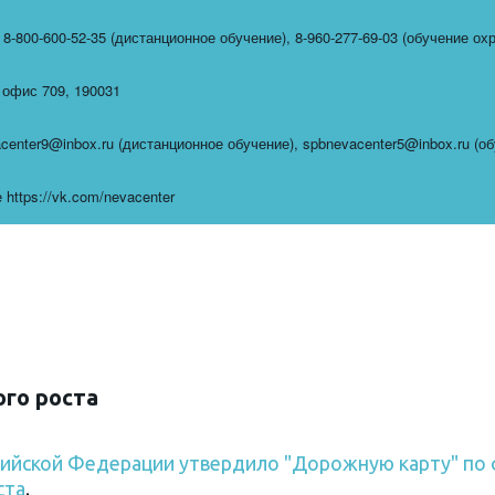
,
8-800-600-52-35 (дистанционное обучение)
,
8-960-277-69-03 (обучение ох
,
офис 709
,
190031
center9@inbox.ru (дистанционное обучение)
,
spbnevacenter5@inbox.ru (о
https://vk.com/nevacenter
ого роста
ссийской Федерации утвердило "Дорожную карту" п
ста
.