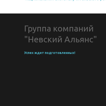
Группа компаний 
"Невский Альянс"
Успех ждет подготовленных!