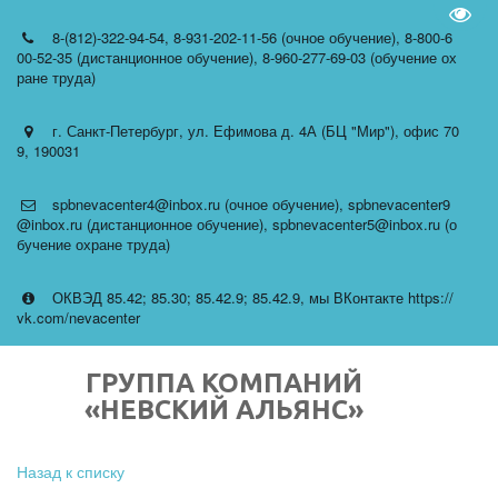
Пере
8-(812)-322-94-54
,
8-931-202-11-56 (очное обучение)
,
8-800-6
00-52-35 (дистанционное обучение)
,
8-960-277-69-03 (обучение ох
ране труда)
г. Санкт-Петербург
,
ул. Ефимова д. 4А (БЦ "Мир")
,
офис 70
9
,
190031
spbnevacenter4@inbox.ru (очное обучение)
,
spbnevacenter9
@inbox.ru (дистанционное обучение)
,
spbnevacenter5@inbox.ru (о
бучение охране труда)
ОКВЭД 85.42; 85.30; 85.42.9; 85.42.9
,
мы ВКонтакте https://
vk.com/nevacenter
ГРУППА КОМПАНИЙ
«НЕВСКИЙ АЛЬЯНС»
Назад к списку