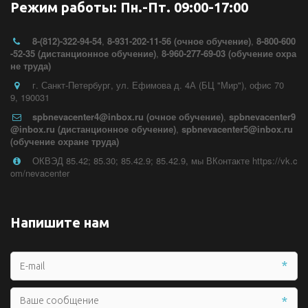
Режим работы: Пн.-Пт. 09:00-17:00
8-(812)-322-94-54
,
8-931-202-11-56 (очное обучение)
,
8-800-600
-52-35 (дистанционное обучение)
,
8-960-277-69-03 (обучение охра
не труда)
г. Санкт-Петербург
,
ул. Ефимова д. 4А (БЦ "Мир")
,
офис 70
9
,
190031
spbnevacenter4@inbox.ru (очное обучение)
,
spbnevacenter9
@inbox.ru (дистанционное обучение)
,
spbnevacenter5@inbox.ru
(обучение охране труда)
ОКВЭД 85.42; 85.30; 85.42.9; 85.42.9
,
мы ВКонтакте https://vk.c
om/nevacenter
Напишите нам
*
*